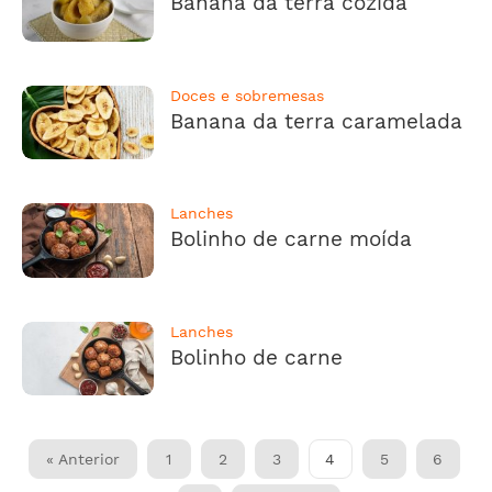
Banana da terra cozida
Doces e sobremesas
Banana da terra caramelada
Lanches
Bolinho de carne moída
Lanches
Bolinho de carne
Paginação
« Anterior
1
2
3
4
5
6
de