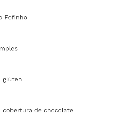
o Fofinho
imples
 glúten
 cobertura de chocolate